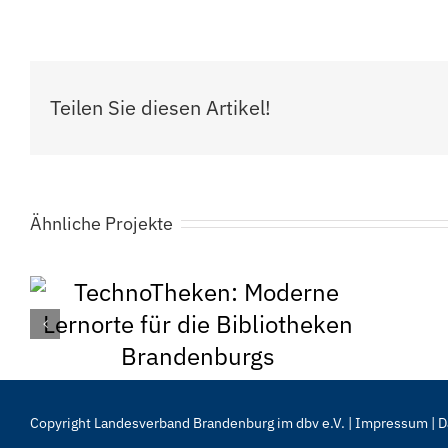
Teilen Sie diesen Artikel!
Ähnliche Projekte
TechnoTheken: Moderne
Lernorte für die Bibliotheken
Copyright Landesverband Brandenburg im dbv e.V. |
Impressum
|
D